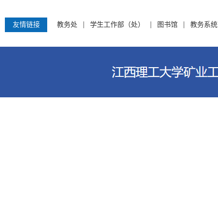
友情链接
教务处
学生工作部（处）
图书馆
教务系统
江西理工大学资源与环境工程学院 电话：0797-8312759 地址：江西省赣州市客家大道