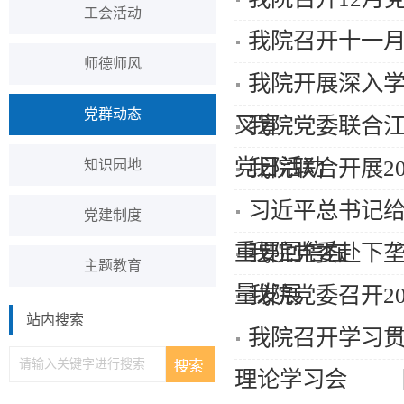
工会活动
我院召开十一
师德师风
我院开展深入
党群动态
叉宣
我院党委联合
党日活动
我院联合开展2
知识园地
习近平总书记
党建制度
重要回信在
我院党委赴下
主题教育
量发展
我院党委召开2
站内搜索
我院召开学习
理论学习会