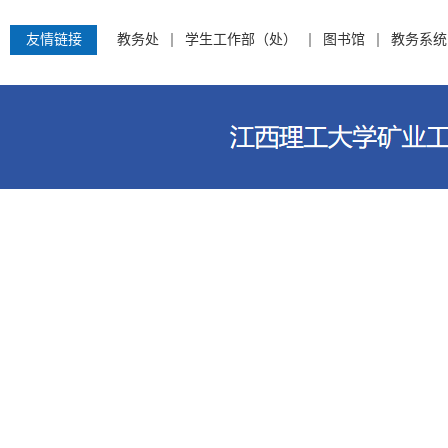
友情链接
教务处
学生工作部（处）
图书馆
教务系统
江西理工大学资源与环境工程学院 电话：0797-8312759 地址：江西省赣州市客家大道