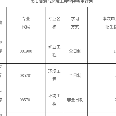
表１资源与环境工程学院招生计划
专业
专业名
学习
本次
申
称
代码
称
方式
招生
环
矿业工
学
081900
全日制
1
程
环
环境工
学
085701
全日制
程
环
环境工
学
085701
非全日制
程