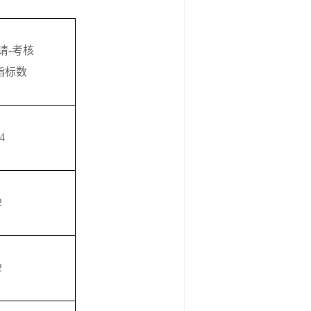
请
-考核
指标数
4
2
2