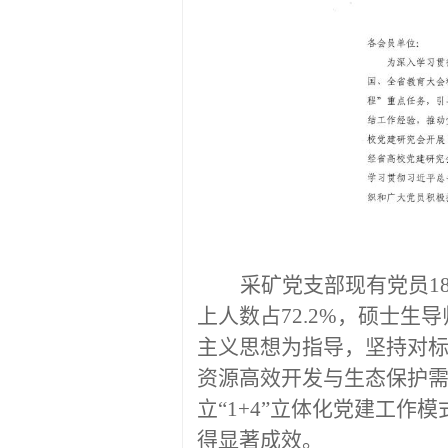
采矿党支部现有党员
1
上人数占
72.2%
，硕士生导
主义思想为指导，坚持对
资源高效开发与生态保护
立
“1+4”
立体化党建工作模
得显著成效。