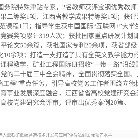
国务院特殊津贴专家，
2
名教师获评宝钢优秀教师
成果二等奖
1
项、江西省教学成果特等奖
1
项；获评
范课程
1
门；指导学生获中国国际
“
互联网
+”
大学
类竞赛奖项累计
319
人次；获批国家重点研发计划
水平论文
50
余篇，获批国家专利
20
余项，获省部级
化
10
余项；打造一支打造了具有全英文教学能力
文课程教学，矿业工程国际班招收
“
一带一路
”
沿线
彻党的二十届三中全会精神，全面贯彻落实全国、
略工程”重点任务，引导高校党务工作者围绕立德
教育事业发展深度融合，江西省省高校党建研究会
省高校党建研究会评审，评审出优秀案例
20
篇。
选大型铁矿低碳磨选技术开发与应用”评价达到国际领先水平