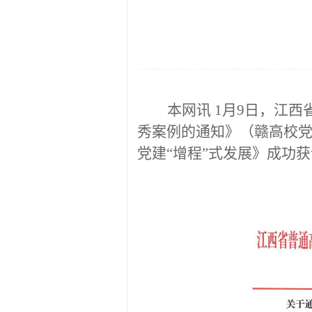
本网讯
1
月
9
日，江西
秀案例的通知》（赣高校
党建“增程”式发展》成功