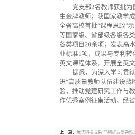
党支部
2
名教师获批为
生金牌教师；获国家教学
全省高校首批
“
课程思政
”
示
等国家级、省部级各级各
各类项目
20
余项；发表高
业标准
1
项，成果与专利转
英文课程体系，开展全英
据悉，为深入学习贯
进“高质量教师队伍建设战
验，推动党建研究工作与
作优秀案例征集活动。经
上一篇：
我院科技成果“马钢矿业复杂难