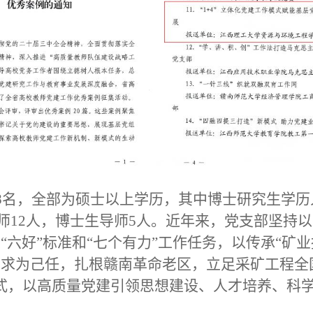
8
名，全部为硕士以上学历，其中博士研究生学历
师
12
人，博士生导师
5
人。近年来，党支部坚持以
标
“
六好
”
标准和
“
七个有力
”
工作任务，以传承
“
矿业
需求为己任，扎根赣南革命老区，立足采矿工程全
式，以高质量党建引领思想建设、人才培养、科