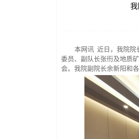
我
本网讯
近
日，
我
院院
委员、副队长张衎及地质
会
。
我院副院长余新阳和