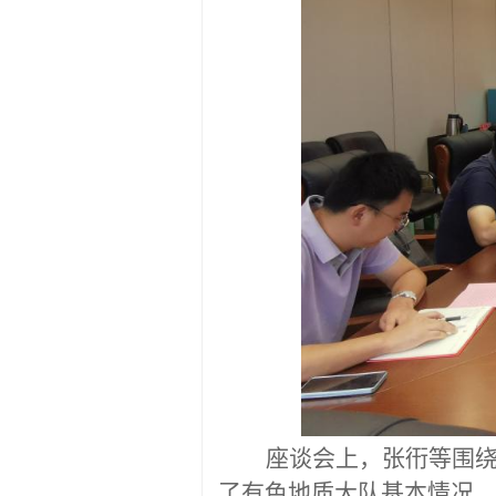
座谈会上，张衎
等
围
了有色地质大队基本情况