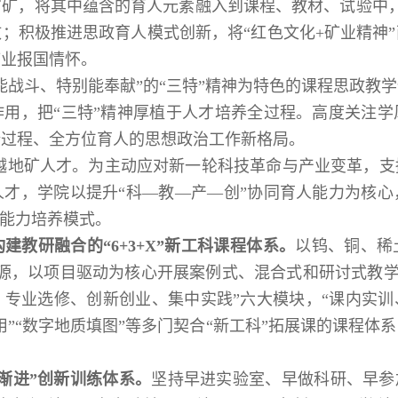
，将其中蕴含的育人元素融入到课程、教材、试验中，打
；积极推进思政育人模式创新，将“红色文化+矿业精神
矿业报国情怀。
斗、特别能奉献”的“三特”精神为特色的课程思政教
用，把“三特”精神厚植于人才培养全过程。高度关注
全过程、全方位育人的思想政治工作新格局。
地矿人才。为主动应对新一轮科技革命与产业变革，支
才，学院以提升“科—教—产—创”协同育人能力为核
新能力培养模式。
研融合的“6+3+X”新工科课程体系。
以钨、铜、稀
源，以项目驱动为核心开展案例式、混合式和研讨式教学及
专业选修、创新创业、集中实践”六大模块，“课内实训
应用”“数字地质填图”等多门契合“新工科”拓展课的课程
进”创新训练体系。
坚持早进实验室、早做科研、早参