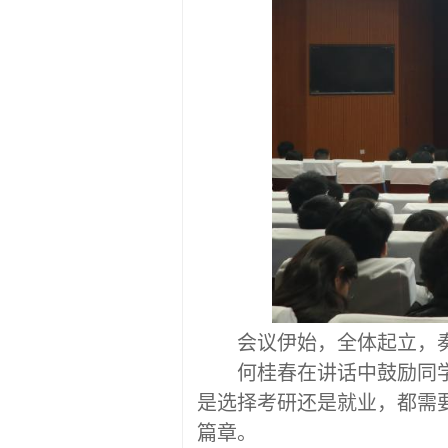
会议
伊始
，全体起立，
何桂春
在讲话中
鼓励
同
是选择考研还是就业，都需
篇章。