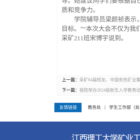
导。
她
建议
同学
们要根据自
质和竞争力。
学院辅导员梁颜祯表示
目标。
”“
本次大会不仅为
我
采矿
211班宋博宇说到。
上一篇：
采矿84届校友、中国有色矿业
下一篇：
我院举办2024级新生入学教育
友情链接
教务处
学生工作部（处