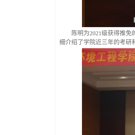
陈明为
2021级获得
推免
细介绍了学院近三年的考研