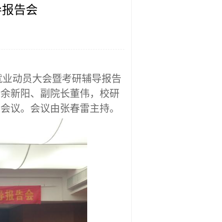
导报告会
研就业动员大会暨考研辅导报告
长余新阳
、
副院长董伟
，
校
研
了会议。
会议
由张春雷主持。