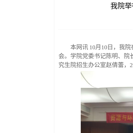
我院举
本网讯
10月10
日
，我院
会。
学院
党委书记陈明
、
院
究生院
招生办公室赵倩蕾
，