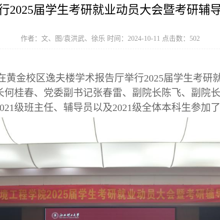
行2025届学生考研就业动员大会暨考研辅
作者：文、图/袁洪武、徐乐 时间：2024-10-11 点击数：
502
在黄金校区逸夫楼学术报告厅举行
2025届学生考
长何桂春、党委副书记张春雷、副院长陈飞、副院
2021级班主任
、
辅导员
以及
2021级全体本科生参加