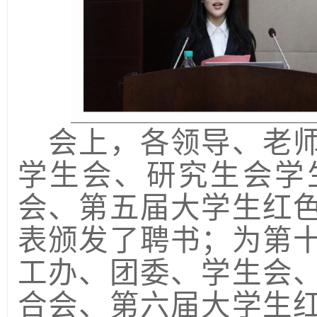
会上，各领导、老
学生会、研究生会学
会、第五届大学生红
表颁发了聘书；
为
第
工办、团委、学生会
合会
、
第
六
届大学生