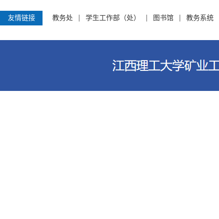
友情链接
教务处
学生工作部（处）
图书馆
教务系统
江西理工大学资源与环境工程学院 电话
客家大道156号