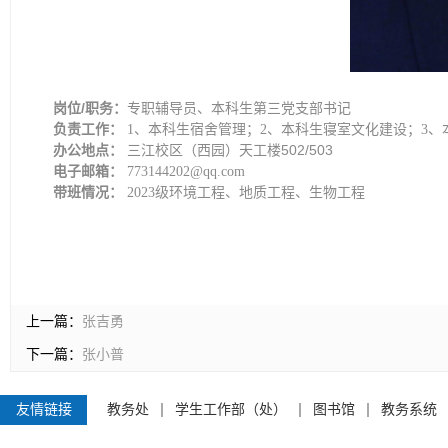
岗位/职务：
专职辅导员、本科生第三党支部书记
负责工作：
1、本科生宿舍管理；2、本科生寝室文化建设；3、
办公地点：
三江校区（西园）天工楼502/503
电子邮箱：
773144202@qq.com
带班情况：
2023级环境工程、地质工程、生物工程
上一篇：
张吉勇
下一篇：
张小普
友情链接
教务处
学生工作部（处）
图书馆
教务系统