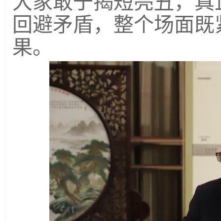
大家敢于揭短亮丑，真
回避矛盾，整个场面既
果。