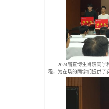
2024届
直博生
肖婕同学
程，为在场的同学们提供了