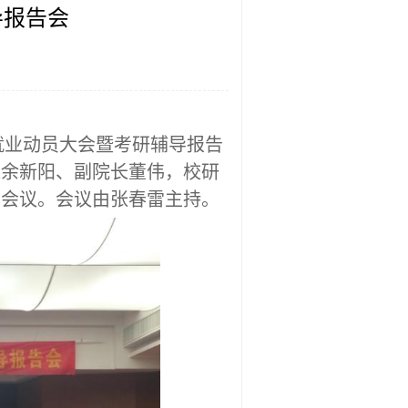
导报告会
研就业动员大会暨考研辅导报告
长余新阳
、
副院长董伟
，
校
研
了会议。
会议
由张春雷主持。