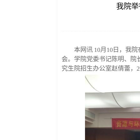
我院举
本网讯
10月10
日
，我院
会。
学院
党委书记陈明
、
院
究生院
招生办公室赵倩蕾
，