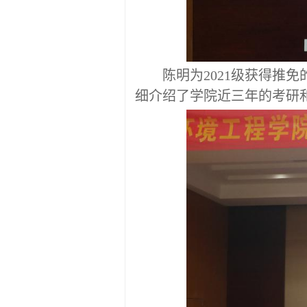
陈明为
2021级获得
推免
细介绍了学院近三年的考研