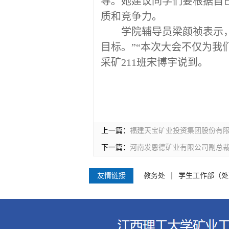
导。
她
建议
同学
们要根据自
质和竞争力。
学院辅导员梁颜祯表示
目标。
”“
本次大会不仅为
我
采矿
211班宋博宇说到。
上一篇：
福建天宝矿业投资集团股份有
下一篇：
河南发恩德矿业有限公司副总
友情链接
教务处
学生工作部（处