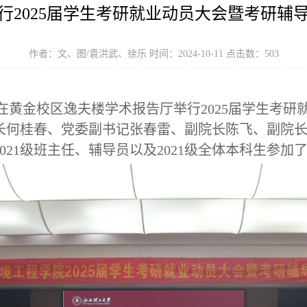
行2025届学生考研就业动员大会暨考研辅
作者：文、图/袁洪武、徐乐 时间：2024-10-11 点击数：
503
在黄金校区逸夫楼学术报告厅举行
2025届学生考
长何桂春、党委副书记张春雷、副院长陈飞、副院
2021级班主任
、
辅导员
以及
2021级全体本科生参加