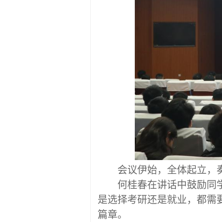
会议
伊始
，全体起立，
何桂春
在讲话中
鼓励
同
是选择考研还是就业，都需
篇章。