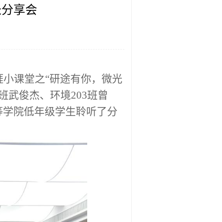
长分享会
涯小课堂之“研途有你，微光
班武俊杰、环境203班曾
等学院低年级学生聆听了分