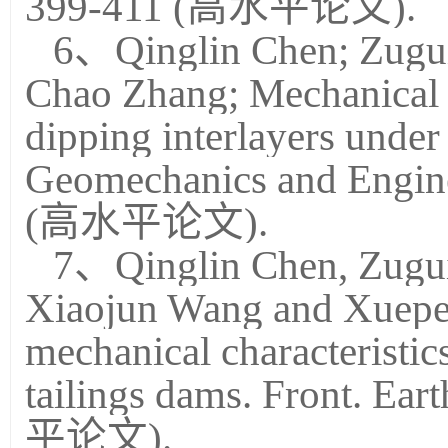
399-411 (高水平论文).
6、Qinglin Chen; Zugui
Chao Zhang; Mechanical p
dipping interlayers under
Geomechanics and Engine
(高水平论文).
7、Qinglin Chen, Zugui
Xiaojun Wang and Xuepe
mechanical characteristics
tailings dams. Front. Ea
平论文).