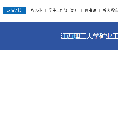
友情链接
教务处
学生工作部（处）
图书馆
教务系统
江西理工大学资源与环境工程学院 电话：0797-8312759 地址：江西省赣州市客家大道