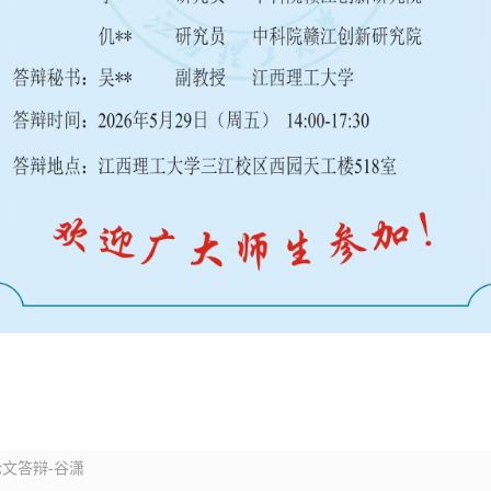
论文答辩-谷潇