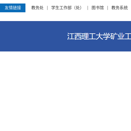
友情链接
教务处
学生工作部（处）
图书馆
教务系统
江西理工大学资源与环境工程学院 电话
客家大道156号