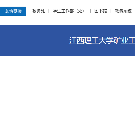
友情链接
教务处
学生工作部（处）
图书馆
教务系统
江西理工大学资源与环境工程学院 电话
客家大道156号