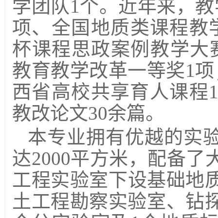
学团队
1
个。近年来，教
项、全国地质类课程教
杯课程思政案例教学大
教育教学改革一等奖
1
项
西省高校共享育人课程
教改论文
30
余篇。
本专业拥有优越的实
达
2000
平方米，配备了
工程实验室下设基础地
土工程勘察实验室、钻