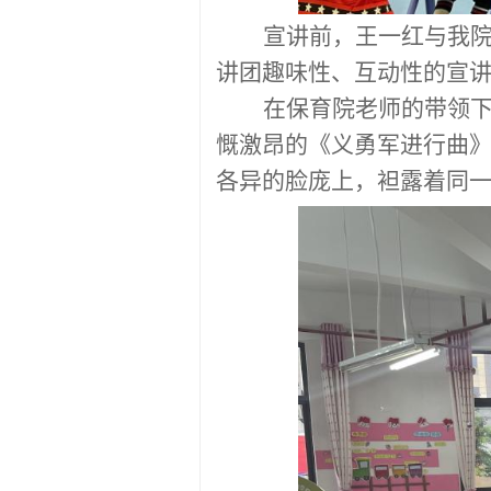
宣讲前，王一红与我
讲团趣味性、互动性的宣
在保育院老师的带领
慨激昂的《义勇军进行曲
各异的脸庞上，袒露着同