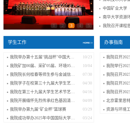
1
2
3
4
5
我院召开课程
学生工作
办事指南
我院举办第十五届“挑战杯”中国大学生...
10/23
我院召开20
我院矿加00届、采矿05届、环境05届、环...
10/04
我院举行20
我院院长何桂春等师生参与金诚信2025年...
07/30
我院召开20
我院学子在校第三十九届大学生艺术节之...
04/30
我院在第三十九届大学生艺术节艺术表演...
04/16
我院开展缅怀先烈传承红色基因清明节祭...
04/09
我院举办第九届“矿业杯”篮球赛
03/29
我院成功举办2025年中国国际大学生创新...
03/24