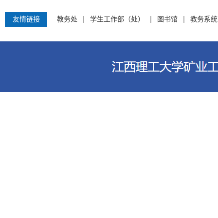
友情链接
教务处
学生工作部（处）
图书馆
教务系统
江西理工大学资源与环境工程学院 电话：0797-8312759 地址：江西省赣州市客家大道