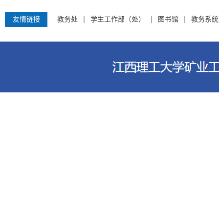
友情链接
教务处
学生工作部（处）
图书馆
教务系统
江西理工大学资源与环境工程学院 电话：0797-8312759 地址：江西省赣州市客家大道